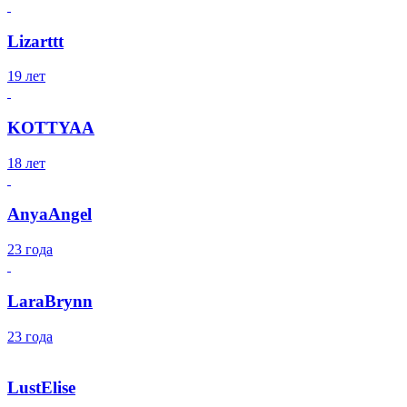
Lizarttt
19 лет
KOTTYAA
18 лет
AnyaAngel
23 года
LaraBrynn
23 года
LustElise